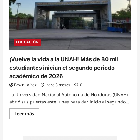
EDUCACIÓN
¡Vuelve la vida a la UNAH! Más de 80 mil
estudiantes inician el segundo periodo
académico de 2026
Edwin Laínez
hace 3 meses
0
La Universidad Nacional Autónoma de Honduras (UNAH)
abrió sus puertas este lunes para dar inicio al segundo...
Read
Leer más
more
about
¡Vuelve
la
vida
a