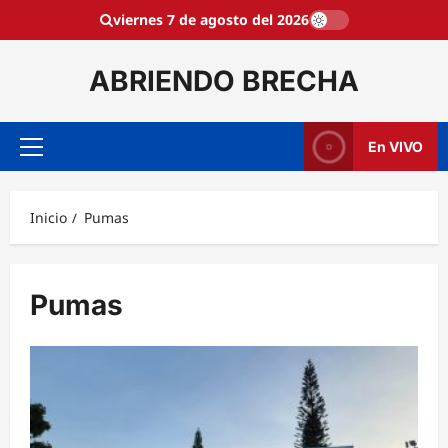
Saltar
viernes 7 de agosto del 2026
al
contenido
ABRIENDO BRECHA
En VIVO
Menú
principal
Inicio
Pumas
Pumas