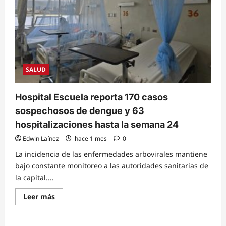
SALUD
Hospital Escuela reporta 170 casos
sospechosos de dengue y 63
hospitalizaciones hasta la semana 24
Edwin Laínez
hace 1 mes
0
La incidencia de las enfermedades arbovirales mantiene
bajo constante monitoreo a las autoridades sanitarias de
la capital....
Read
Leer más
more
about
Hospital
Escuela