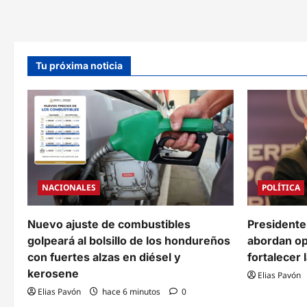
50
de
Costa
Rica
en
un
acto
Tu próxima noticia
histórico
NACIONALES
POLÍTICA
Nuevo ajuste de combustibles
Presidente
golpeará al bolsillo de los hondureños
abordan op
con fuertes alzas en diésel y
fortalecer 
kerosene
Elias Pavón
Elias Pavón
hace 6 minutos
0