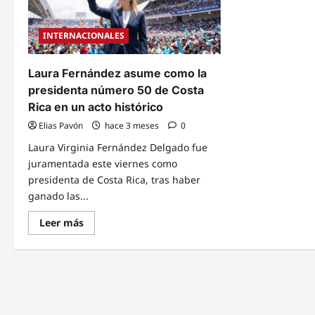
INTERNACIONALES
Laura Fernández asume como la
presidenta número 50 de Costa
Rica en un acto histórico
Elias Pavón
hace 3 meses
0
Laura Virginia Fernández Delgado fue
juramentada este viernes como
presidenta de Costa Rica, tras haber
ganado las...
Read
Leer más
more
about
Laura
Fernández
asume
como
la
presidenta
número