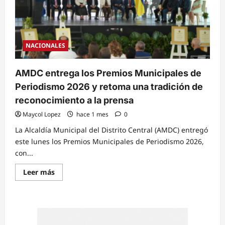
NACIONALES
AMDC entrega los Premios Municipales de
Periodismo 2026 y retoma una tradición de
reconocimiento a la prensa
Maycol Lopez
hace 1 mes
0
La Alcaldía Municipal del Distrito Central (AMDC) entregó
este lunes los Premios Municipales de Periodismo 2026,
con...
Read
Leer más
more
about
AMDC
entrega
los
Premios
Municipales