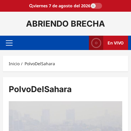
Saltar
viernes 7 de agosto del 2026
al
contenido
ABRIENDO BRECHA
En VIVO
Menú
principal
Inicio
PolvoDelSahara
PolvoDelSahara