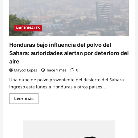
NACIONALES
Honduras bajo influencia del polvo del
Sahara: autoridades alertan por deterioro del
aire
Maycol Lopez
hace 1 mes
0
Una nube de polvo proveniente del desierto del Sahara
ingresó este lunes a Honduras y otros países...
Read
Leer más
more
about
Honduras
bajo
influencia
del
polvo
del
Sahara: