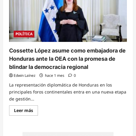
como
nueva
embajadora
de
Honduras
en
la
República
POLÍTICA
de
Corea
Cossette López asume como embajadora de
Honduras ante la OEA con la promesa de
blindar la democracia regional
Edwin Laínez
hace 1 mes
0
La representación diplomática de Honduras en los
principales foros continentales entra en una nueva etapa
de gestión...
Read
Leer más
more
about
Cossette
López
asume
como