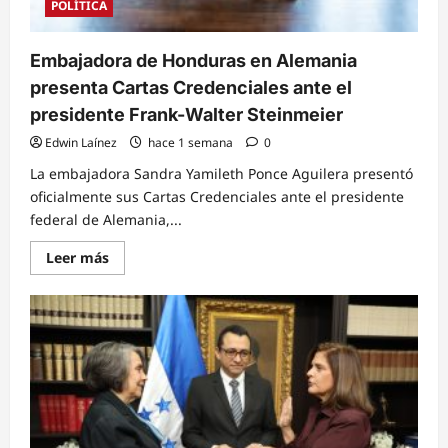
POLÍTICA
Embajadora de Honduras en Alemania
presenta Cartas Credenciales ante el
presidente Frank-Walter Steinmeier
Edwin Laínez
hace 1 semana
0
La embajadora Sandra Yamileth Ponce Aguilera presentó
oficialmente sus Cartas Credenciales ante el presidente
federal de Alemania,...
Read
Leer más
more
about
Embajadora
de
Honduras
en
Alemania
presenta
Cartas
Credenciales
ante
el
presidente