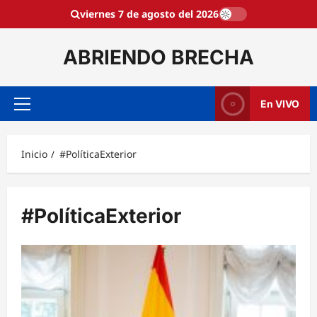
Saltar
viernes 7 de agosto del 2026
al
contenido
ABRIENDO BRECHA
En VIVO
Menú
principal
Inicio
#PolíticaExterior
#PolíticaExterior