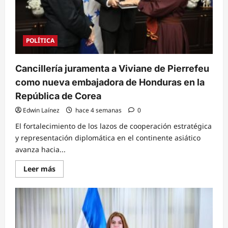
Frank-
Walter
Steinmeier
POLÍTICA
Cancillería juramenta a Viviane de Pierrefeu
como nueva embajadora de Honduras en la
República de Corea
Edwin Laínez
hace 4 semanas
0
El fortalecimiento de los lazos de cooperación estratégica
y representación diplomática en el continente asiático
avanza hacia...
Read
Leer más
more
about
Cancillería
juramenta
a
Viviane
de
Pierrefeu