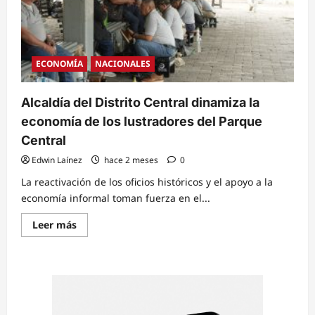
ECONOMÍA
NACIONALES
Alcaldía del Distrito Central dinamiza la
economía de los lustradores del Parque
Central
Edwin Laínez
hace 2 meses
0
La reactivación de los oficios históricos y el apoyo a la
economía informal toman fuerza en el...
Read
Leer más
more
about
Alcaldía
del
Distrito
Central
dinamiza
la
economía