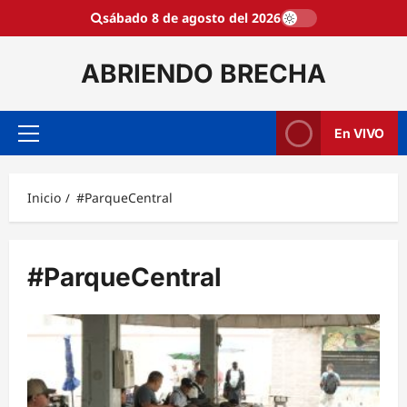
Saltar
sábado 8 de agosto del 2026
al
contenido
ABRIENDO BRECHA
En VIVO
Menú
principal
Inicio
#ParqueCentral
#ParqueCentral