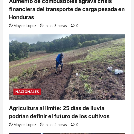
Aumento de combustibles agrava crisis
financiera del transporte de carga pesada en
Honduras
Maycol Lopez
hace 3 horas
0
NACIONALES
Agricultura al límite: 25 días de lluvia
podrían definir el futuro de los cultivos
Maycol Lopez
hace 4 horas
0