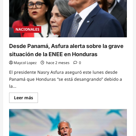
fuera
del
Mundial
Sub-
20
y
los
NACIONALES
Juegos
Olímpicos
Desde Panamá, Asfura alerta sobre la grave
situación de la ENEE en Honduras
Maycol Lopez
hace 2 meses
0
El presidente Nasry Asfura aseguró este lunes desde
Panamá que Honduras “se está desangrando” debido a
la...
Read
Leer más
more
about
Desde
Panamá,
Asfura
alerta
sobre
la
grave