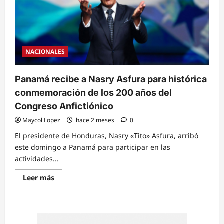
situación
de
la
ENEE
en
Honduras
NACIONALES
Panamá recibe a Nasry Asfura para histórica
conmemoración de los 200 años del
Congreso Anfictiónico
Maycol Lopez
hace 2 meses
0
El presidente de Honduras, Nasry «Tito» Asfura, arribó
este domingo a Panamá para participar en las
actividades...
Read
Leer más
more
about
Panamá
recibe
a
Nasry