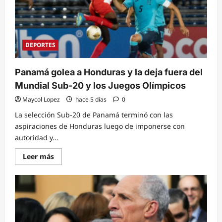
DEPORTES
Panamá golea a Honduras y la deja fuera del
Mundial Sub-20 y los Juegos Olímpicos
Maycol Lopez
hace 5 días
0
La selección Sub-20 de Panamá terminó con las
aspiraciones de Honduras luego de imponerse con
autoridad y...
Read
Leer más
more
about
Panamá
golea
a
Honduras
y
la
deja