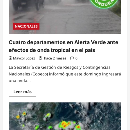
NACIONALES
Cuatro departamentos en Alerta Verde ante
efectos de onda tropical en el país
Maycol Lopez
hace 2 meses
0
La Secretaría de Gestión de Riesgos y Contingencias
Nacionales (Copeco) informó que este domingo ingresará
una onda...
Read
Leer más
more
about
Cuatro
departamentos
en
Alerta
Verde
ante
efectos