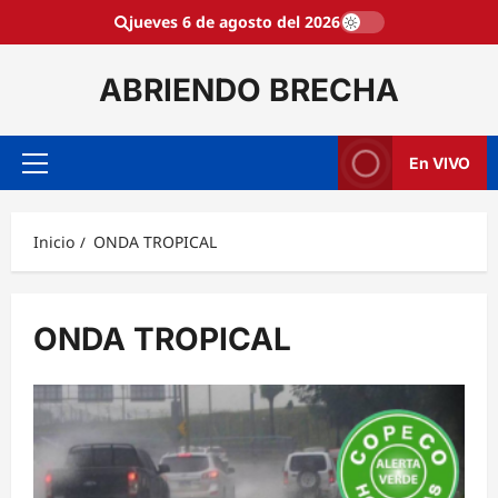
Saltar
jueves 6 de agosto del 2026
al
contenido
ABRIENDO BRECHA
En VIVO
Menú
principal
Inicio
ONDA TROPICAL
ONDA TROPICAL