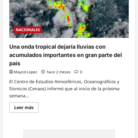
de
onda
tropical
en
el
país
NACIONALES
Una onda tropical dejaría lluvias con
acumulados importantes en gran parte del
país
Maycol Lopez
hace 2 meses
0
El Centro de Estudios Atmosféricos, Oceanográficos y
Sísmicos (Cenaos) informó que al inicio de la próxima
semana...
Read
Leer más
more
about
Una
onda
tropical
dejaría
lluvias