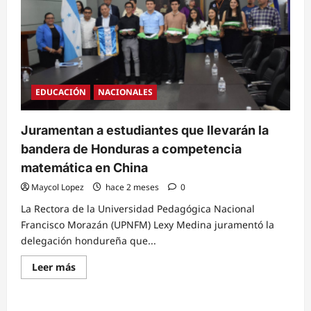
EDUCACIÓN
NACIONALES
Juramentan a estudiantes que llevarán la
bandera de Honduras a competencia
matemática en China
Maycol Lopez
hace 2 meses
0
La Rectora de la Universidad Pedagógica Nacional
Francisco Morazán (UPNFM) Lexy Medina juramentó la
delegación hondureña que...
Read
Leer más
more
about
Juramentan
a