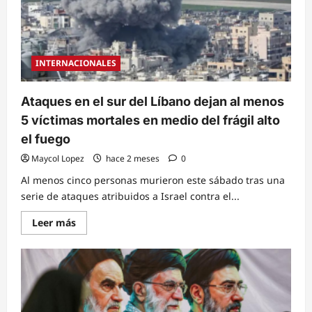
INTERNACIONALES
Ataques en el sur del Líbano dejan al menos
5 víctimas mortales en medio del frágil alto
el fuego
Maycol Lopez
hace 2 meses
0
Al menos cinco personas murieron este sábado tras una
serie de ataques atribuidos a Israel contra el...
Read
Leer más
more
about
Ataques
en
el
sur
del
Líbano
dejan