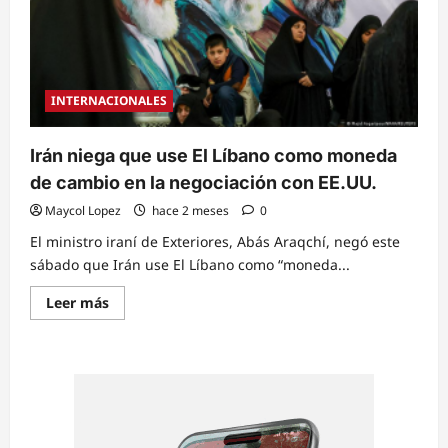
al
menos
5
víctimas
mortales
en
medio
INTERNACIONALES
del
frágil
alto
el
Irán niega que use El Líbano como moneda
fuego
de cambio en la negociación con EE.UU.
Maycol Lopez
hace 2 meses
0
El ministro iraní de Exteriores, Abás Araqchí, negó este
sábado que Irán use El Líbano como “moneda...
Read
Leer más
more
about
Irán
niega
que
use
El
Líbano
como
moneda