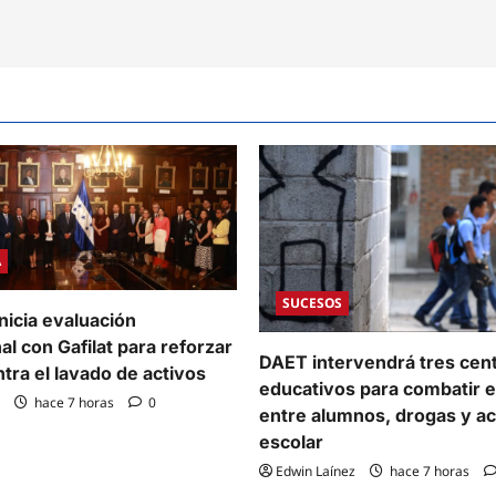
A
SUCESOS
nicia evaluación
al con Gafilat para reforzar
DAET intervendrá tres cen
ntra el lavado de activos
educativos para combatir e
hace 7 horas
0
entre alumnos, drogas y a
escolar
Edwin Laínez
hace 7 horas