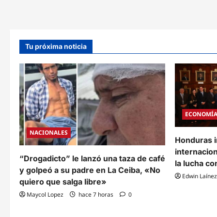
Guatemala
interviene
ante
la
CIJ
para
blindar
Tu próxima noticia
sus
derechos
sobre
los
Cayos
Zapotillos
frente
a
Honduras
y
ECONOMÍ
Belice
NACIONALES
Honduras i
internacion
“Drogadicto” le lanzó una taza de café
la lucha co
y golpeó a su padre en La Ceiba, «No
Edwin Laínez
quiero que salga libre»
Maycol Lopez
hace 7 horas
0