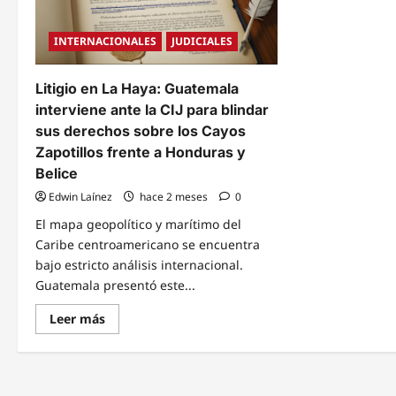
INTERNACIONALES
JUDICIALES
Litigio en La Haya: Guatemala
interviene ante la CIJ para blindar
sus derechos sobre los Cayos
Zapotillos frente a Honduras y
Belice
Edwin Laínez
hace 2 meses
0
El mapa geopolítico y marítimo del
Caribe centroamericano se encuentra
bajo estricto análisis internacional.
Guatemala presentó este...
Read
Leer más
more
about
Litigio
en
La
Haya: