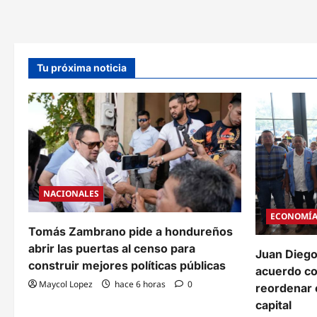
prisión
a
implicado
en
el
asesinato
del
Tu próxima noticia
exalcalde
Óscar
«Pelón»
Acosta
NACIONALES
ECONOMÍ
Tomás Zambrano pide a hondureños
abrir las puertas al censo para
Juan Diego
construir mejores políticas públicas
acuerdo c
Maycol Lopez
hace 6 horas
0
reordenar e
capital