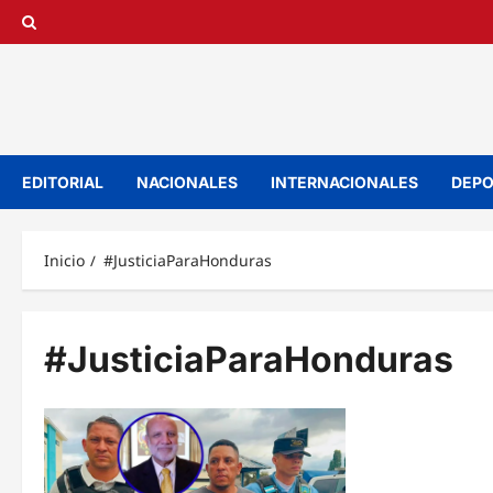
Saltar
al
contenido
EDITORIAL
NACIONALES
INTERNACIONALES
DEPO
Inicio
#JusticiaParaHonduras
#JusticiaParaHonduras