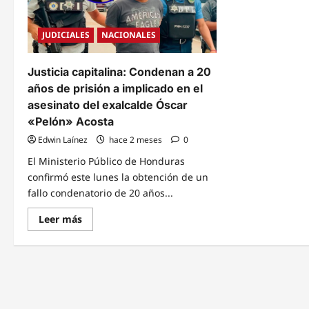
JUDICIALES
NACIONALES
Justicia capitalina: Condenan a 20
años de prisión a implicado en el
asesinato del exalcalde Óscar
«Pelón» Acosta
Edwin Laínez
hace 2 meses
0
El Ministerio Público de Honduras
confirmó este lunes la obtención de un
fallo condenatorio de 20 años...
Read
Leer más
more
about
Justicia
capitalina:
Condenan
a
20
años
de