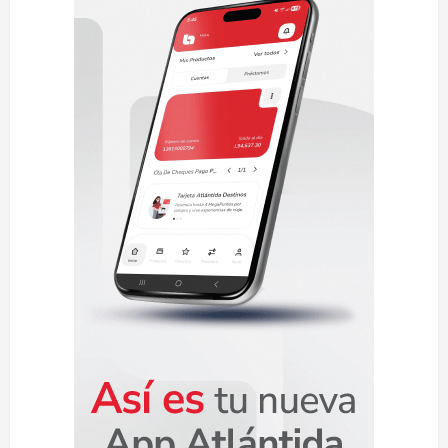
con
fondos
estatales
y
alianzas
municipales