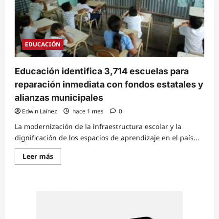
EDUCACIÓN
Educación identifica 3,714 escuelas para
reparación inmediata con fondos estatales y
alianzas municipales
Edwin Laínez
hace 1 mes
0
La modernización de la infraestructura escolar y la
dignificación de los espacios de aprendizaje en el país...
Read
Leer más
more
about
Educación
identifica
3,714
escuelas
para
reparación
inmediata