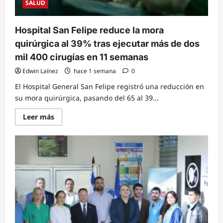
SALUD
Hospital San Felipe reduce la mora
quirúrgica al 39% tras ejecutar más de dos
mil 400 cirugías en 11 semanas
Edwin Laínez
hace 1 semana
0
El Hospital General San Felipe registró una reducción en
su mora quirúrgica, pasando del 65 al 39...
Read
Leer más
more
about
Hospital
San
Felipe
reduce
la
mora
quirúrgica
al
39%
tras
ejecutar
más
de