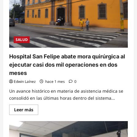
e
inaugura
brigada
médica
con
el
apoyo
de
Israel
SALUD
Hospital San Felipe abate mora quirúrgica al
ejecutar casi dos mil operaciones en dos
meses
Edwin Laínez
hace 1 mes
0
Un avance histórico en materia de asistencia médica se
consolidó en las últimas horas dentro del sistema...
Read
Leer más
more
about
Hospital
San
Felipe
abate