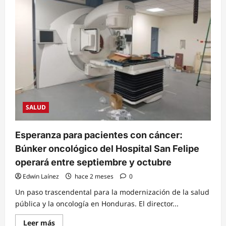
mora
quirúrgica
al
ejecutar
casi
dos
mil
operaciones
en
dos
meses
SALUD
Esperanza para pacientes con cáncer:
Búnker oncológico del Hospital San Felipe
operará entre septiembre y octubre
Edwin Laínez
hace 2 meses
0
Un paso trascendental para la modernización de la salud
pública y la oncología en Honduras. El director...
Read
Leer más