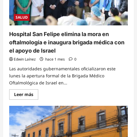
dos
mil
400
cirugías
SALUD
en
11
semanas
Hospital San Felipe elimina la mora en
oftalmología e inaugura brigada médica con
el apoyo de Israel
Edwin Laínez
hace 1 mes
0
Las autoridades gubernamentales oficializaron este
lunes la apertura formal de la Brigada Médico
Oftalmológica de Israel en...
Read
Leer más
more
about
Hospital
San
Felipe
elimina
la
mora
en
oftalmología