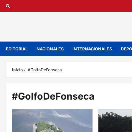
Saltar
al
contenido
EDITORIAL
NACIONALES
INTERNACIONALES
DEPO
Inicio
#GolfoDeFonseca
#GolfoDeFonseca