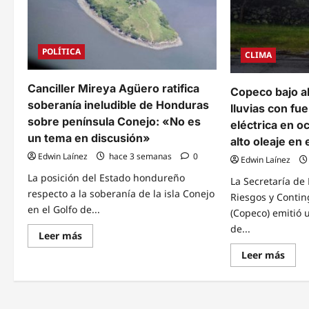
POLÍTICA
CLIMA
Canciller Mireya Agüero ratifica
Copeco bajo a
soberanía ineludible de Honduras
lluvias con fue
sobre península Conejo: «No es
eléctrica en 
un tema en discusión»
alto oleaje en
Edwin Laínez
hace 3 semanas
0
Edwin Laínez
La posición del Estado hondureño
La Secretaría de
respecto a la soberanía de la isla Conejo
Riesgos y Contin
en el Golfo de...
(Copeco) emitió 
de...
Read
Leer más
more
Read
about
Leer más
mor
Canciller
abou
Mireya
Cope
Agüero
bajo
ratifica
alert
soberanía