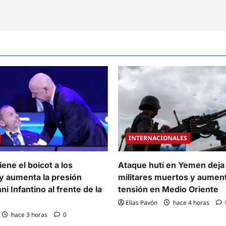
rtan
as
e
idad
rica
rtamentos
e
o
eca
INTERNACIONALES
ene el boicot a los
Ataque hutí en Yemen deja
y aumenta la presión
militares muertos y aument
ni Infantino al frente de la
tensión en Medio Oriente
Elias Pavón
hace 4 horas
hace 3 horas
0