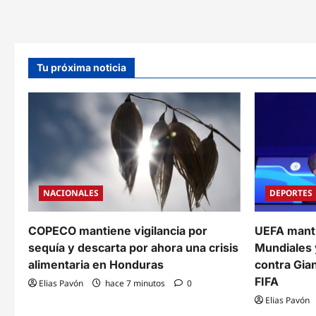
Repo
ineludible
lluvi
de
con
Honduras
fuert
sobre
activ
península
eléct
Conejo:
en
«No
Tu próxima noticia
ocho
es
depa
un
y
tema
alto
en
oleaj
discusión»
en
el
Golf
de
Fons
NACIONALES
DEPORTES
COPECO mantiene vigilancia por
UEFA manti
sequía y descarta por ahora una crisis
Mundiales 
alimentaria en Honduras
contra Gian
FIFA
Elias Pavón
hace 7 minutos
0
Elias Pavón