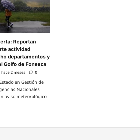
lerta: Reportan
rte actividad
ocho departamentos y
 el Golfo de Fonseca
hace 2 meses
0
 Estado en Gestión de
gencias Nacionales
un aviso meteorológico
e
t
co
a: