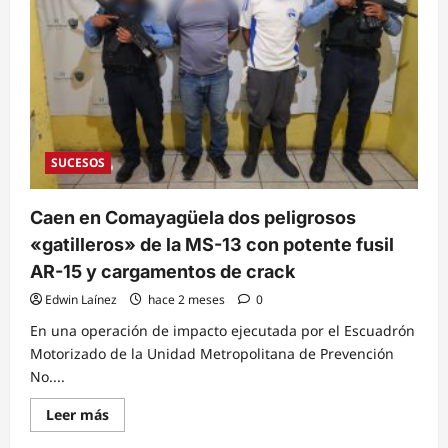
SUCESOS
Caen en Comayagüela dos peligrosos
«gatilleros» de la MS-13 con potente fusil
AR-15 y cargamentos de crack
Edwin Laínez
hace 2 meses
0
En una operación de impacto ejecutada por el Escuadrón
Motorizado de la Unidad Metropolitana de Prevención
No....
Read
Leer más
more
about