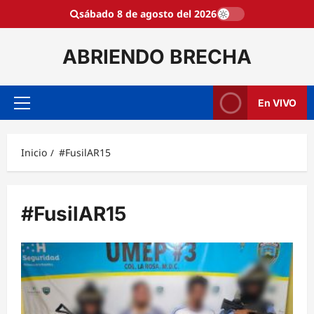
Saltar
sábado 8 de agosto del 2026
al
contenido
ABRIENDO BRECHA
En VIVO
Menú
principal
Inicio
#FusilAR15
#FusilAR15