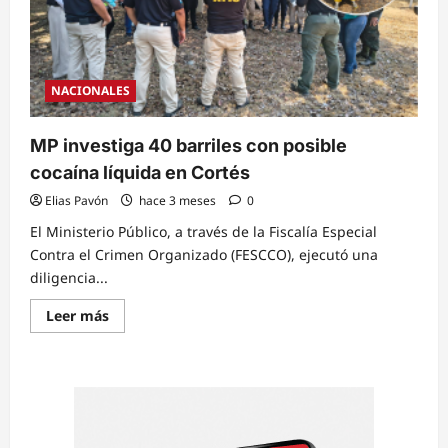
NACIONALES
MP investiga 40 barriles con posible
cocaína líquida en Cortés
Elias Pavón
hace 3 meses
0
El Ministerio Público, a través de la Fiscalía Especial
Contra el Crimen Organizado (FESCCO), ejecutó una
diligencia...
Read
Leer más
more
about
MP
investiga
40
barriles
con
posible
cocaína