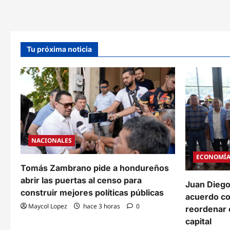
lempiras
por
antigüedad
laboral
en
el
estado
Tu próxima noticia
NACIONALES
ECONOMÍ
Tomás Zambrano pide a hondureños
abrir las puertas al censo para
Juan Diego
construir mejores políticas públicas
acuerdo c
Maycol Lopez
hace 3 horas
0
reordenar e
capital