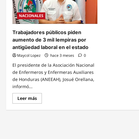
NACIONALES
Trabajadores públicos piden
aumento de 3 mil lempiras por
antigüedad laboral en el estado
Maycol Lopez
hace 3 meses
0
El presidente de la Asociación Nacional
de Enfermeros y Enfermeras Auxiliares
de Honduras (ANEEAH), Josué Orellana,
informó...
Read
Leer más
more
about
Trabajadores
públicos
piden
aumento
de
3
mil