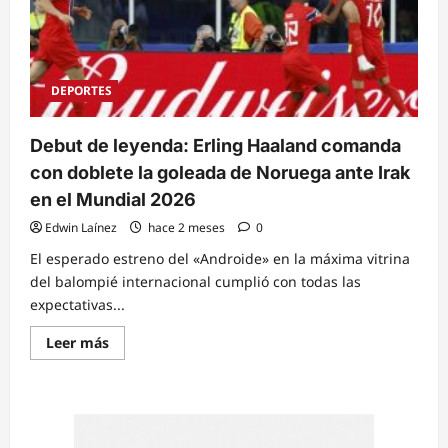
DEPORTES
Debut de leyenda: Erling Haaland comanda
con doblete la goleada de Noruega ante Irak
en el Mundial 2026
Edwin Laínez
hace 2 meses
0
El esperado estreno del «Androide» en la máxima vitrina
del balompié internacional cumplió con todas las
expectativas...
Read
Leer más
more
about
Debut
de
leyenda:
Erling
Haaland