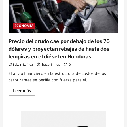
ECONOMÍA
Precio del crudo cae por debajo de los 70
dólares y proyectan rebajas de hasta dos
lempiras en el diésel en Honduras
Edwin Laínez
hace 1 mes
0
El alivio financiero en la estructura de costos de los
carburantes se perfila con fuerza para el...
Read
Leer más
more
about
Precio
del
crudo
cae
por
debajo
de