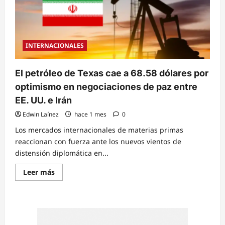
INTERNACIONALES
El petróleo de Texas cae a 68.58 dólares por
optimismo en negociaciones de paz entre
EE. UU. e Irán
Edwin Laínez
hace 1 mes
0
Los mercados internacionales de materias primas
reaccionan con fuerza ante los nuevos vientos de
distensión diplomática en...
Read
Leer más
more
about
El
petróleo
de
Texas
cae