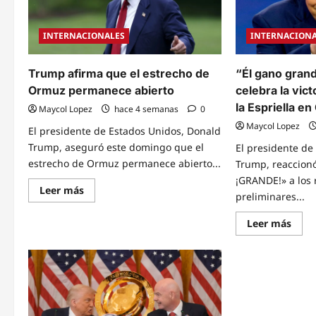
INTERNACIONALES
INTERNACION
Trump afirma que el estrecho de
“Él gano gran
Ormuz permanece abierto
celebra la vic
la Espriella e
Maycol Lopez
hace 4 semanas
0
Maycol Lopez
El presidente de Estados Unidos, Donald
Trump, aseguró este domingo que el
El presidente de
estrecho de Ormuz permanece abierto...
Trump, reaccionó
¡GRANDE!» a los 
Read
Leer más
preliminares...
more
about
Trump
Read
Leer más
afirma
mor
que
abou
el
“Él
estrecho
gano
de
gran
Ormuz
“Don
permanece
Trum
abierto
celeb
la