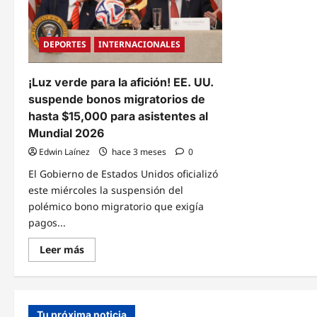
victo
de
Abel
de
DEPORTES
INTERNACIONALES
la
Espri
en
Colo
¡Luz verde para la afición! EE. UU.
suspende bonos migratorios de
hasta $15,000 para asistentes al
Mundial 2026
Edwin Laínez
hace 3 meses
0
El Gobierno de Estados Unidos oficializó
este miércoles la suspensión del
polémico bono migratorio que exigía
pagos...
Read
Leer más
more
about
¡Luz
verde
para
la
Tu próxima noticia