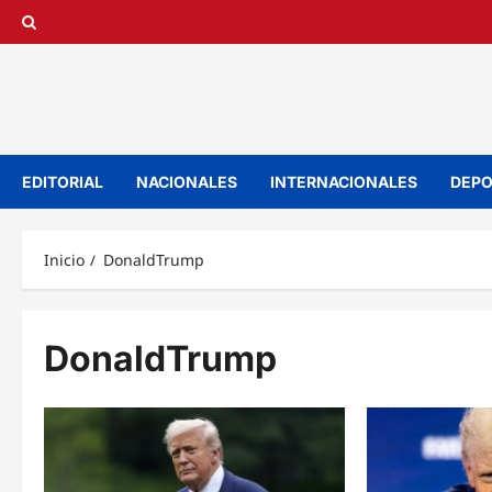
Saltar
al
contenido
EDITORIAL
NACIONALES
INTERNACIONALES
DEPO
Inicio
DonaldTrump
DonaldTrump