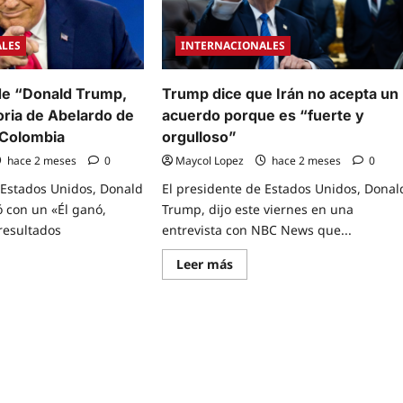
ALES
INTERNACIONALES
de “Donald Trump,
Trump dice que Irán no acepta un
toria de Abelardo de
acuerdo porque es “fuerte y
n Colombia
orgulloso”
hace 2 meses
0
Maycol Lopez
hace 2 meses
0
 Estados Unidos, Donald
El presidente de Estados Unidos, Donal
 con un «Él ganó,
Trump, dijo este viernes en una
resultados
entrevista con NBC News que...
Read
Leer más
more
about
e
Trump
t
dice
que
Irán
de
no
ald
acepta
p,
un
ra
acuerdo
porque