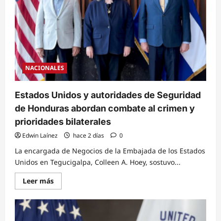
NACIONALES
Estados Unidos y autoridades de Seguridad
de Honduras abordan combate al crimen y
prioridades bilaterales
Edwin Laínez
hace 2 días
0
La encargada de Negocios de la Embajada de los Estados
Unidos en Tegucigalpa, Colleen A. Hoey, sostuvo...
Read
Leer más
more
about
Estados
Unidos
y