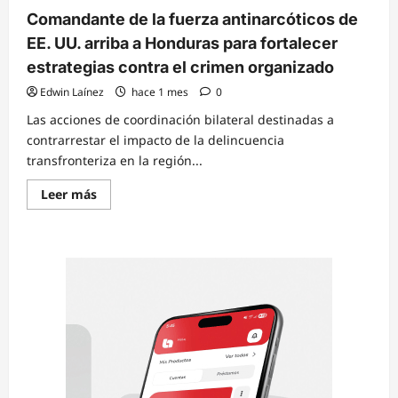
Comandante de la fuerza antinarcóticos de
EE. UU. arriba a Honduras para fortalecer
estrategias contra el crimen organizado
Edwin Laínez
hace 1 mes
0
Las acciones de coordinación bilateral destinadas a
contrarrestar el impacto de la delincuencia
transfronteriza en la región...
Read
Leer más
more
about
Comandante
de
la
fuerza
antinarcóticos
de
EE.
UU.
arriba
a
Honduras
para
fortalecer
estrategias