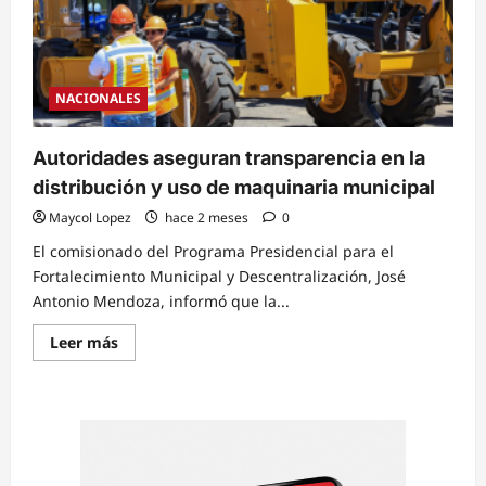
NACIONALES
Autoridades aseguran transparencia en la
distribución y uso de maquinaria municipal
Maycol Lopez
hace 2 meses
0
El comisionado del Programa Presidencial para el
Fortalecimiento Municipal y Descentralización, José
Antonio Mendoza, informó que la...
Read
Leer más
more
about
Autoridades
aseguran
transparencia
en
la
distribución
y