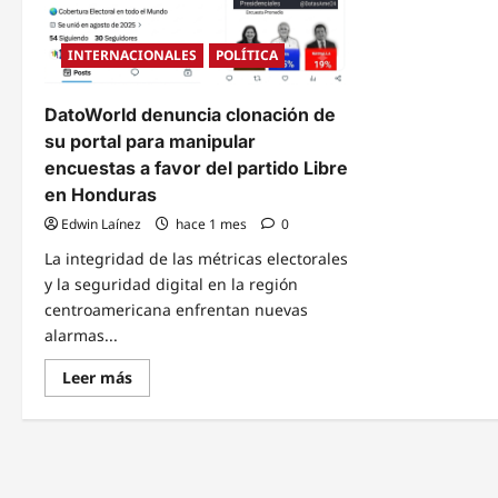
INTERNACIONALES
POLÍTICA
DatoWorld denuncia clonación de
su portal para manipular
encuestas a favor del partido Libre
en Honduras
Edwin Laínez
hace 1 mes
0
La integridad de las métricas electorales
y la seguridad digital en la región
centroamericana enfrentan nuevas
alarmas...
Read
Leer más
more
about
DatoWorld
denuncia
clonación
de
su