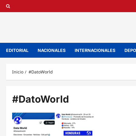
Saltar
al
contenido
EDITORIAL
NACIONALES
INTERNACIONALES
DEPO
Inicio
#DatoWorld
#DatoWorld