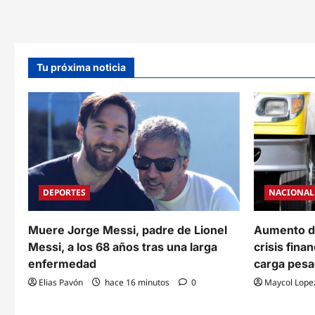
portal
para
manipular
encuestas
a
favor
del
Tu próxima noticia
partido
Libre
en
Honduras
DEPORTES
NACIONAL
Muere Jorge Messi, padre de Lionel
Aumento d
Messi, a los 68 años tras una larga
crisis fina
enfermedad
carga pes
Elias Pavón
hace 16 minutos
0
Maycol Lope