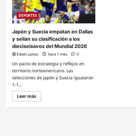
DEPORTES
Japón y Suecia empatan en Dallas
y sellan su clasificación a los
dieciseisavos del Mundial 2026
Edwin Laínez
hace 1 mes
0
Un pacto de estrategia y reflejos en
territorio norteamericano. Las
selecciones de Japón y Suecia igualaron
1-1...
Read
Leer más
more
about
Japón
y
Suecia
empatan
en
Dallas
y