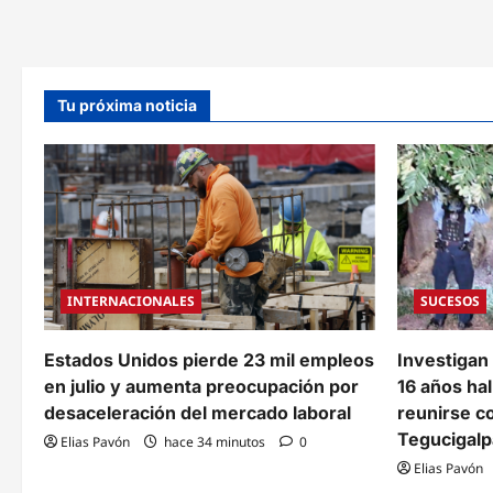
sellan
su
clasificación
a
los
dieciseisavos
del
Tu próxima noticia
Mundial
2026
INTERNACIONALES
SUCESOS
Estados Unidos pierde 23 mil empleos
Investigan
en julio y aumenta preocupación por
16 años hall
desaceleración del mercado laboral
reunirse c
Tegucigalp
Elias Pavón
hace 34 minutos
0
Elias Pavón