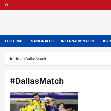
Saltar
al
contenido
EDITORIAL
NACIONALES
INTERNACIONALES
DEPO
Inicio
#DallasMatch
#DallasMatch