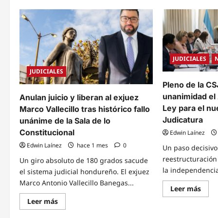
Const
Corte
conc
Suprema
amp
de
con
Justicia
susp
sostiene
del
reuniones
acto
de
recl
alto
a
JUDICIALES
nivel
favo
en
de
JUDICIALES
EE.
Rom
UU.
Pleno de la C
Vásq
para
Velá
fortalecer
unanimidad el
Anulan juicio y liberan al exjuez
la
cooperación
Ley para el nu
Marco Vallecillo tras histórico fallo
judicial
Judicatura
unánime de la Sala de lo
Constitucional
Edwin Laínez
Edwin Laínez
hace 1 mes
0
Un paso decisivo
reestructuración 
Un giro absoluto de 180 grados sacude
la independencia j
el sistema judicial hondureño. El exjuez
Marco Antonio Vallecillo Banegas...
Read
Leer más
mor
Read
Leer más
abou
more
Plen
about
de