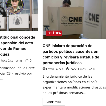
CSJ
ver
evaluará
recurso
de
amparo
rso
sobre
la
a
orden
car
de
captura
POLÍTICA
n
contra
stitucional concede
Romeo
ura
Vásquez
spensión del acto
Velásquez
CNE iniciará depuración de
avor de Romeo
partidos políticos ausentes en
squez
comicios y revisará estatus de
hace 2 semanas
0
personerías jurídicas
stitucional de la Corte
Edwin Laínez
hace 1 mes
0
ia (CSJ) resolvió por
El ordenamiento jurídico de las
..
organizaciones políticas en el país
experimentará modificaciones drástica
e
en las próximas semanas...
t
Read
Leer más
more