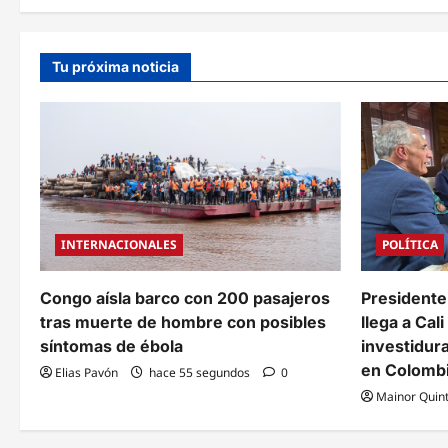
about
Wagner
Vallecillo
cumplirá
su
Tu próxima noticia
primer
mes
en
la
CSJ
con
el
nombramiento
del
quinto
magistrado
de
la
INTERNACIONALES
POLÍTICA
Sala
Constitucional
Congo aísla barco con 200 pasajeros
Presidente
tras muerte de hombre con posibles
llega a Cali
síntomas de ébola
investidura
en Colomb
Elias Pavón
hace 55 segundos
0
Mainor Quin