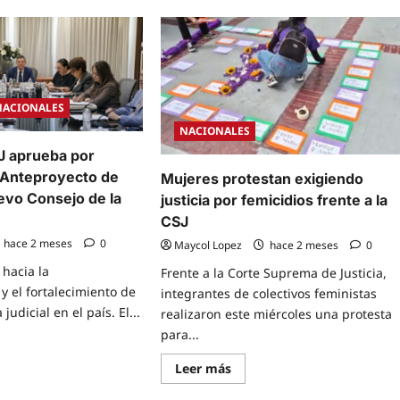
itucional
about
ede
CNE
aro
iniciará
depuración
ensión
de
partidos
políticos
amado
ausentes
en
NACIONALES
r
comicios
NACIONALES
y
eo
revisará
SJ aprueba por
uez
estatus
squez
de
 Anteproyecto de
Mujeres protestan exigiendo
personerías
jurídicas
evo Consejo de la
justicia por femicidios frente a la
CSJ
hace 2 meses
0
Maycol Lopez
hace 2 meses
0
 hacia la
Frente a la Corte Suprema de Justicia,
y el fortalecimiento de
integrantes de colectivos feministas
udicial en el país. El...
realizaron este miércoles una protesta
para...
e
Read
Leer más
t
more
o
about