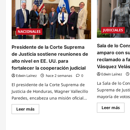
de
no
Juan
resol
Orlando
la
Hernández
CSJ
presentará
el
recurso
recu
de
que
reposición
pedí
JUDICIALES
NACIONALES
para
revo
trasladar
su
su
orde
proceso
de
Sala de lo Con
Presidente de la Corte Suprema
a
capt
amparo con su
la
de Justicia sostiene reuniones de
Corte
reclamado a f
alto nivel en EE. UU. para
Suprema
de
Vásquez Velá
fortalecer la cooperación judicial
Justicia
Edwin Laínez
Edwin Laínez
hace 2 semanas
0
La Sala de lo Con
El presidente de la Corte Suprema de
Suprema de Justic
Justicia de Honduras, Wagner Vallecillo
mayoría de votos.
Paredes, encabeza una misión oficial...
Read
Leer más
Read
Leer más
mor
more
abou
about
Sala
Presidente
de
de
lo
la