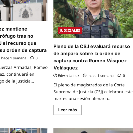
z mantiene
JUDICIALES
rófugo tras no
J el recurso que
Pleno de la CSJ evaluará recurso
 su orden de captura
de amparo sobre la orden de
hace 1 semana
0
captura contra Romeo Vásquez
 Fuerzas Armadas, Romeo
Velásquez
ez, continuará en
Edwin Laínez
hace 1 semana
0
o de la justicia...
El pleno de magistrados de la Corte
Suprema de Justicia (CSJ) celebrará este
e
martes una sesión plenaria...
t
eo
uez
Read
Leer más
iene
more
ición
about
Pleno
ugo
de
la