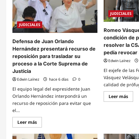
JUDICIALES
JUDICIALES
Romeo Vásque
condición de p
Defensa de Juan Orlando
resolver la CS
Hernández presentará recurso de
pedía revocar
reposición para trasladar su
Edwin Laínez
proceso a la Corte Suprema de
El exjefe de las
Justicia
Vásquez Velásqu
Edwin Laínez
hace 6 días
0
calidad de prófug
El equipo legal del expresidente Juan
Orlando Hernández interpondrá un
Read
Leer más
mor
recurso de reposición para evitar que
abou
Rom
el...
Vásq
mant
Read
Leer más
cond
more
de
about
próf
Defensa
tras