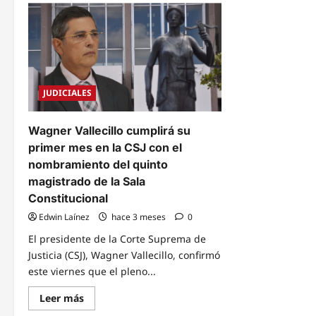
Anulan
la
juicio
CSJ
y
apru
liberan
por
al
unan
exjuez
el
Marco
Ante
Vallecillo
de
tras
Ley
JUDICIALES
histórico
para
fallo
el
unánime
nuev
de
Cons
Wagner Vallecillo cumplirá su
la
de
Sala
la
primer mes en la CSJ con el
de
Judic
lo
nombramiento del quinto
Constitucional
magistrado de la Sala
Constitucional
Edwin Laínez
hace 3 meses
0
El presidente de la Corte Suprema de
Justicia (CSJ), Wagner Vallecillo, confirmó
este viernes que el pleno...
Read
Leer más
more