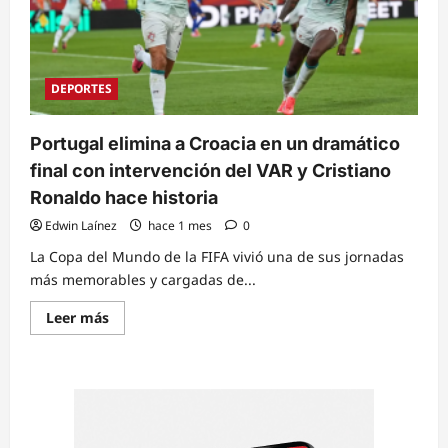
DEPORTES
Portugal elimina a Croacia en un dramático
final con intervención del VAR y Cristiano
Ronaldo hace historia
Edwin Laínez
hace 1 mes
0
La Copa del Mundo de la FIFA vivió una de sus jornadas
más memorables y cargadas de...
Read
Leer más
more
about
Portugal
elimina
a
Croacia
en
un
dramático