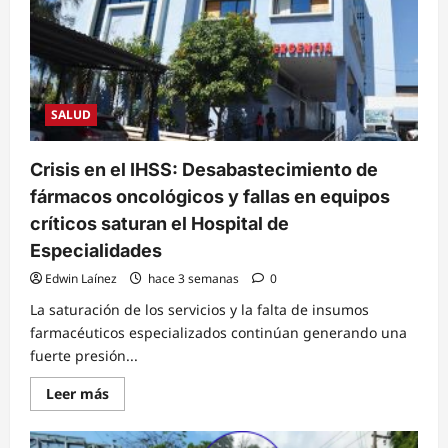
SALUD
Crisis en el IHSS: Desabastecimiento de
fármacos oncológicos y fallas en equipos
críticos saturan el Hospital de
Especialidades
Edwin Laínez
hace 3 semanas
0
La saturación de los servicios y la falta de insumos
farmacéuticos especializados continúan generando una
fuerte presión...
Read
Leer más
more
about
Crisis