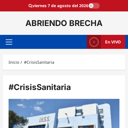
Saltar
viernes 7 de agosto del 2026
al
contenido
ABRIENDO BRECHA
En VIVO
Menú
principal
Inicio
#CrisisSanitaria
#CrisisSanitaria