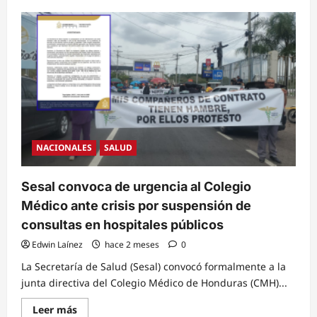
about
Caos
vehicular
y
crisis
sanitaria:
El
Colegio
Médico
se
toma
las
calles
y
el
NACIONALES
SALUD
SANAA
anuncia
bloqueos
en
Sesal convoca de urgencia al Colegio
la
capital
Médico ante crisis por suspensión de
consultas en hospitales públicos
Edwin Laínez
hace 2 meses
0
La Secretaría de Salud (Sesal) convocó formalmente a la
junta directiva del Colegio Médico de Honduras (CMH)...
Read
Leer más