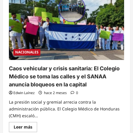
en
el
IHSS:
Desabastecimiento
de
fármacos
oncológicos
y
fallas
en
equipos
críticos
saturan
NACIONALES
el
Hospital
de
Especialidades
Caos vehicular y crisis sanitaria: El Colegio
Médico se toma las calles y el SANAA
anuncia bloqueos en la capital
Edwin Laínez
hace 2 meses
0
La presión social y gremial arrecia contra la
administración pública. El Colegio Médico de Honduras
(CMH) escaló...
Read
Leer más
more