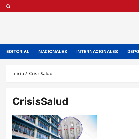
Saltar
al
contenido
EDITORIAL
NACIONALES
INTERNACIONALES
DEPO
Inicio
CrisisSalud
CrisisSalud