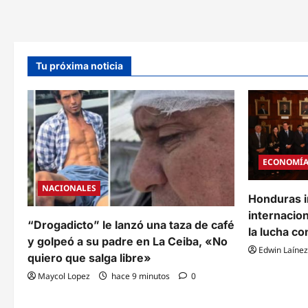
tras
la
pista
de
una
red
de
Tu próxima noticia
trasiego
de
fentanilo
ECONOMÍ
NACIONALES
Honduras i
internacion
“Drogadicto” le lanzó una taza de café
la lucha co
y golpeó a su padre en La Ceiba, «No
Edwin Laínez
quiero que salga libre»
Maycol Lopez
hace 9 minutos
0