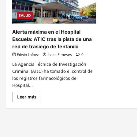
SALUD
Alerta máxima en el Hospital
Escuela: ATIC tras la pista de una
red de trasiego de fentanilo
Edwin Laínez
hace 3 meses
0
La Agencia Técnica de Investigación
Criminal (ATIC) ha tomado el control de
los registros farmacológicos del
Hospital...
Read
Leer más
more
about
Alerta
máxima
en
el
Hospital
Escuela:
ATIC