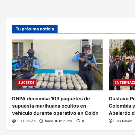
de
odio
Honduras
en
ante
su
la
cont
OEA
orig
con
por
la
«fue
Tu próxima noticia
promesa
amig
de
y
blindar
repli
la
por
democracia
el
regional
part
Libre
SUCESOS
INTERNAC
DNPA decomisa 103 paquetes de
Gustavo Pe
supuesta marihuana ocultos en
Colombia y
vehículo durante operativo en Colón
Abelardo de
Elias Pavón
hace 36 minutos
0
Elias Pavón