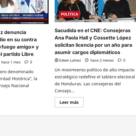
POLÍTICA
Sacudida en el CNE: Consejeras
z denuncia
Ana Paola Hall y Cossette López
io en su contra
solicitan licencia por un año para
 «fuego amigo» y
asumir cargos diplomáticos
l partido Libre
Edwin Laínez
hace 2 meses
0
hace 1 mes
0
Un movimiento político de alto impacto
 foro denominado
estratégico redefine el tablero electoral
erdad Histórica”, la
de Honduras. Las consejeras del
nsejo Nacional
Consejo...
Read
Leer más
more
e
about
t
Sacudida
ette
en
z
el
ncia
CNE:
paña
Consejeras
Ana