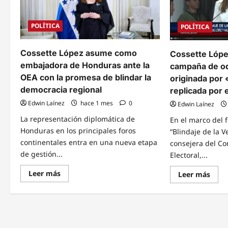
POLÍTICA
POLÍTICA
Cossette López asume como
Cossette Lópe
embajadora de Honduras ante la
campaña de od
OEA con la promesa de blindar la
originada por
democracia regional
replicada por e
Edwin Laínez
hace 1 mes
0
Edwin Laínez
La representación diplomática de
En el marco del
Honduras en los principales foros
“Blindaje de la V
continentales entra en una nueva etapa
consejera del Co
de gestión...
Electoral,...
Read
Leer más
Read
Leer más
more
mor
about
abou
Cossette
Coss
López
Lópe
asume
denu
como
cam
embajadora
de