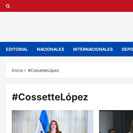
Saltar
al
contenido
EDITORIAL
NACIONALES
INTERNACIONALES
DEPO
Inicio
#CossetteLópez
#CossetteLópez