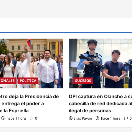
Paola
Hall
y
ra
Cossette
inada
López
solicitan
go
licencia
o»
por
un
cada
año
para
asumir
ido
cargos
diplomáticos
IONALES
POLÍTICA
SUCESOS
tro deja la Presidencia de
DPI captura en Olancho a 
 entrega el poder a
cabecilla de red dedicada al
 la Espriella
ilegal de personas
hace 1 hora
0
Elias Pavón
hace 1 hora
0