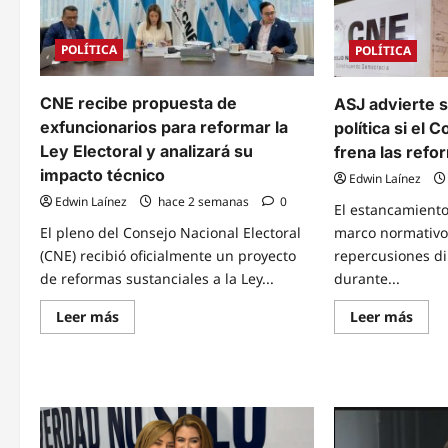
POLÍTICA
POLÍTICA
CNE recibe propuesta de
ASJ advierte 
exfuncionarios para reformar la
política si el
Ley Electoral y analizará su
frena las refo
impacto técnico
Edwin Laínez
Edwin Laínez
hace 2 semanas
0
El estancamiento
El pleno del Consejo Nacional Electoral
marco normativo 
(CNE) recibió oficialmente un proyecto
repercusiones di
de reformas sustanciales a la Ley...
durante...
Read
Read
Leer más
Leer más
more
mor
about
abou
CNE
ASJ
recibe
advie
propuesta
sobr
de
seve
exfuncionarios
factu
para
polít
reformar
si