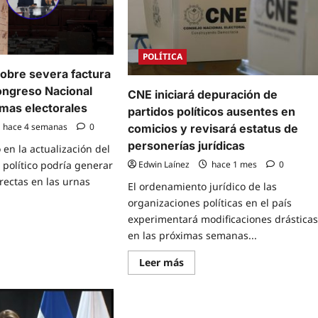
POLÍTICA
sobre severa factura
 Congreso Nacional
CNE iniciará depuración de
rmas electorales
partidos políticos ausentes en
hace 4 semanas
0
comicios y revisará estatus de
personerías jurídicas
 en la actualización del
Edwin Laínez
hace 1 mes
0
político podría generar
rectas en las urnas
El ordenamiento jurídico de las
organizaciones políticas en el país
experimentará modificaciones drástica
e
en las próximas semanas...
t
Read
Leer más
rte
more
e
about
ra
CNE
ra
iniciará
ica
depuración