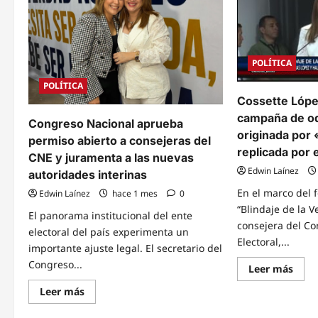
la
el
Ley
Cong
Electoral
Naci
y
fren
analizará
las
su
refo
POLÍTICA
impacto
elect
técnico
POLÍTICA
Cossette Lópe
campaña de od
Congreso Nacional aprueba
originada por
permiso abierto a consejeras del
replicada por e
CNE y juramenta a las nuevas
Edwin Laínez
autoridades interinas
En el marco del
Edwin Laínez
hace 1 mes
0
“Blindaje de la V
El panorama institucional del ente
consejera del Co
electoral del país experimenta un
Electoral,...
importante ajuste legal. El secretario del
Congreso...
Read
Leer más
mor
abou
Read
Leer más
Coss
more
Lópe
about
denu