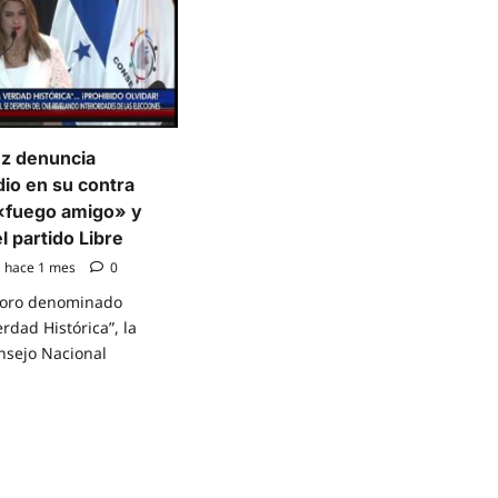
de
partidos
reso
políticos
onal
ausentes
a
en
comicios
rmas
y
orales
revisará
estatus
de
z denuncia
personerías
jurídicas
io en su contra
 «fuego amigo» y
l partido Libre
hace 1 mes
0
 foro denominado
erdad Histórica”, la
nsejo Nacional
e
t
ette
z
ncia