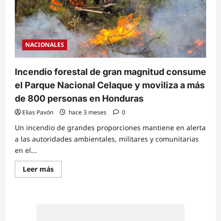
NACIONALES
Incendio forestal de gran magnitud consume
el Parque Nacional Celaque y moviliza a más
de 800 personas en Honduras
Elias Pavón
hace 3 meses
0
Un incendio de grandes proporciones mantiene en alerta
a las autoridades ambientales, militares y comunitarias
en el...
Read
Leer más
more
about
Incendio
forestal
de
gran
magnitud