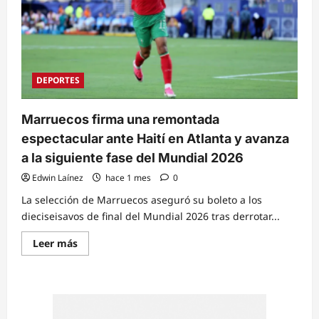
DEPORTES
Marruecos firma una remontada
espectacular ante Haití en Atlanta y avanza
a la siguiente fase del Mundial 2026
Edwin Laínez
hace 1 mes
0
La selección de Marruecos aseguró su boleto a los
dieciseisavos de final del Mundial 2026 tras derrotar...
Read
Leer más
more
about
Marruecos
firma
una
remontada
espectacular