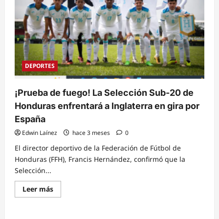
DEPORTES
¡Prueba de fuego! La Selección Sub-20 de
Honduras enfrentará a Inglaterra en gira por
España
Edwin Laínez
hace 3 meses
0
El director deportivo de la Federación de Fútbol de
Honduras (FFH), Francis Hernández, confirmó que la
Selección...
Read
Leer más
more
about
¡Prueba
de