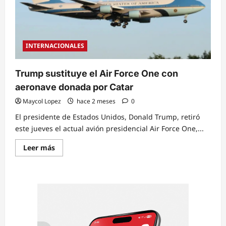
INTERNACIONALES
Trump sustituye el Air Force One con
aeronave donada por Catar
Maycol Lopez
hace 2 meses
0
El presidente de Estados Unidos, Donald Trump, retiró
este jueves el actual avión presidencial Air Force One,...
Read
Leer más
more
about
Trump
sustituye
el
Air
Force
One
con
aeronave
donada