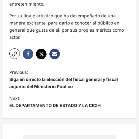
entretenimiento.
Por su linaje artístico que ha desempeñado de una
manera excitante, para darlo a conocer al público en
general que gusta de él, por sus propias méritos como
actor.
N
Previous:
a
Siga en directo la elección del fiscal general y fiscal
v
adjunto del Ministerio Público
e
Next:
EL DEPARTAMENTO DE ESTADO Y LA CICIH
g
a
c
i