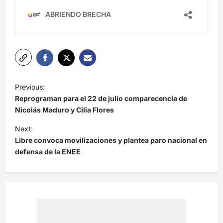
N
Previous:
a
Reprograman para el 22 de julio comparecencia de
v
Nicolás Maduro y Cilia Flores
e
Next:
Libre convoca movilizaciones y plantea paro nacional en
g
defensa de la ENEE
a
c
i
ó
n