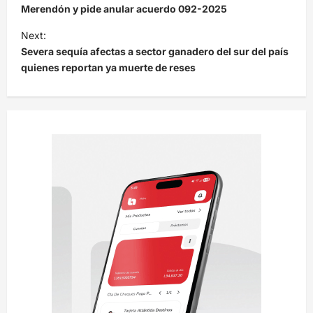
v
Merendón y pide anular acuerdo 092-2025
e
Next:
Severa sequía afectas a sector ganadero del sur del país
g
quienes reportan ya muerte de reses
a
c
i
ó
n
d
e
e
n
t
r