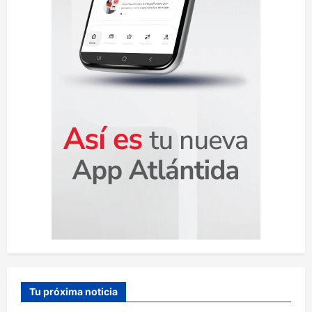
a
d
a
s
Tu próxima noticia