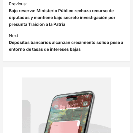
N
Previous:
a
Bajo reserva: Ministerio Público rechaza recurso de
v
diputados y mantiene bajo secreto investigación por
presunta Traición a la Patria
e
Next:
g
Depósitos bancarios alcanzan crecimiento sólido pese a
a
entorno de tasas de intereses bajas
c
i
ó
n
d
e
e
n
t