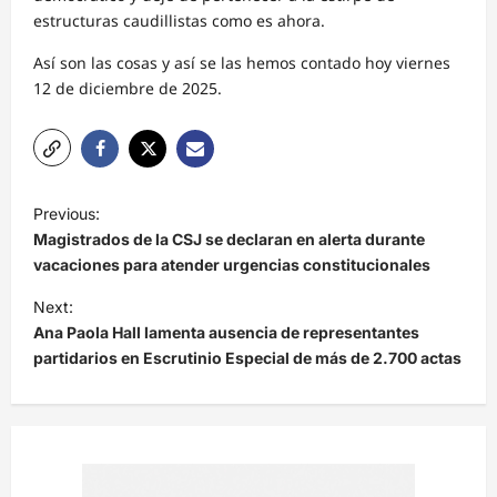
estructuras caudillistas como es ahora.
Así son las cosas y así se las hemos contado hoy viernes
12 de diciembre de 2025.
N
Previous:
a
Magistrados de la CSJ se declaran en alerta durante
v
vacaciones para atender urgencias constitucionales
e
Next:
Ana Paola Hall lamenta ausencia de representantes
g
partidarios en Escrutinio Especial de más de 2.700 actas
a
c
i
ó