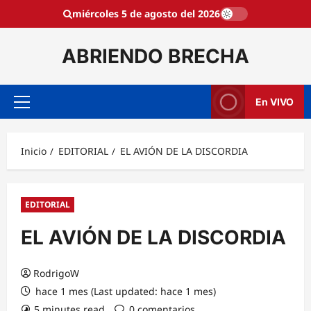
Saltar
miércoles 5 de agosto del 2026
al
contenido
ABRIENDO BRECHA
En VIVO
Menú
principal
Inicio
EDITORIAL
EL AVIÓN DE LA DISCORDIA
EDITORIAL
EL AVIÓN DE LA DISCORDIA
RodrigoW
hace 1 mes (Last updated: hace 1 mes)
5 minutes read
0 comentarios