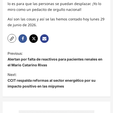
lo es para que las personas se puedan desplazar. ¡Yo lo
miro como un pedacito de orgullo nacional!
Así son las cosas y así se las hemos contado hoy lunes 29
de junio de 2026.
N
Previous:
a
Alertan por falta de reactivos para pacientes renales en
v
el Mario Catarino Rivas
e
Next:
CCIT respalda reformas al sector energético por su
g
impacto positivo en las mipymes
a
c
i
ó