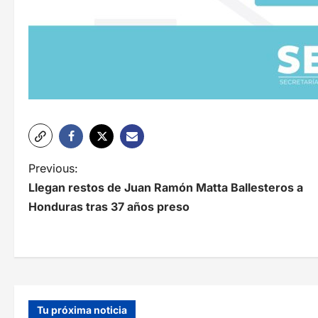
N
Previous:
Llegan restos de Juan Ramón Matta Ballesteros a
a
Honduras tras 37 años preso
v
e
g
a
Tu próxima noticia