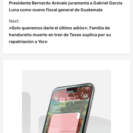
a
Presidente Bernardo Arévalo juramenta a Gabriel García
v
Luna como nuevo fiscal general de Guatemala
e
Next:
«Solo queremos darle el último adiós»: Familia de
g
hondureño muerto en tren de Texas suplica por su
a
repatriación a Yoro
c
i
ó
n
d
e
e
n
t
r