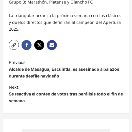
Grupo B: Marathón, Platense y Olancho FC
La triangular arranca la próxima semana con los clásicos
y duelos directos que definirán al campeón del Apertura
2025.
N
Previous:
a
Alcalde de Masagua, Escuintla, es asesinado a balazos
v
durante desfile navideño
e
Next:
Se reactiva el conteo de votos tras parálisis todo el fin de
g
semana
a
c
i
ó