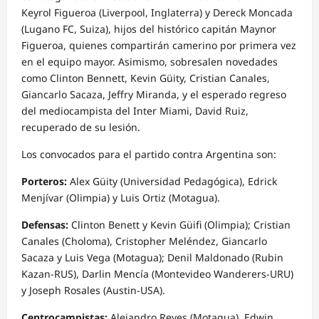
Keyrol Figueroa (Liverpool, Inglaterra) y Dereck Moncada
(Lugano FC, Suiza), hijos del histórico capitán Maynor
Figueroa, quienes compartirán camerino por primera vez
en el equipo mayor. Asimismo, sobresalen novedades
como Clinton Bennett, Kevin Güity, Cristian Canales,
Giancarlo Sacaza, Jeffry Miranda, y el esperado regreso
del mediocampista del Inter Miami, David Ruiz,
recuperado de su lesión.
Los convocados para el partido contra Argentina son:
Porteros:
Alex Güity (Universidad Pedagógica), Edrick
Menjívar (Olimpia) y Luis Ortiz (Motagua).
Defensas:
Clinton Benett y Kevin Güifi (Olimpia); Cristian
Canales (Choloma), Cristopher Meléndez, Giancarlo
Sacaza y Luis Vega (Motagua); Denil Maldonado (Rubin
Kazan-RUS), Darlin Mencía (Montevideo Wanderers-URU)
y Joseph Rosales (Austin-USA).
Centrocampistas:
Alejandro Reyes (Motagua), Edwin