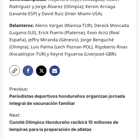
Rodríguez y Jorge Álvarez (Olimpia); Kervin Arriaga
(Levante-ESP) y David Ruiz (Inter Miami-USA).
Delanteros:
Alenis Vargas (Manisa-TUR), Dereck Moncada
(Lugano-SUI), Erick Puerto (Platense), Exon Arzú (Real
España), Jeffry Miranda (Génesis), Jorge Benguché
(Olimpia), Luis Palma (Lech Poznan-POL), Rigoberto Rivas
(Kocaelispor-TUR) y Keyrol Figueroa (Liverpool-GBR).
N
Previous:
a
Periodistas deportivos hondureños organizan jornada
v
integral de vacunación familiar
e
Next:
Comité Olímpico Hondureño recibirá 15 millones de
g
lempiras para la preparación de atletas
a