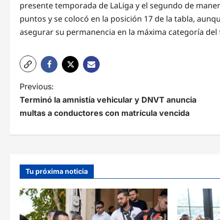
presente temporada de LaLiga y el segundo de manera 
puntos y se colocó en la posición 17 de la tabla, aunq
asegurar su permanencia en la máxima categoría del 
N
Previous:
Terminó la amnistía vehicular y DNVT anuncia
a
multas a conductores con matrícula vencida
v
e
g
Tu próxima noticia
a
c
i