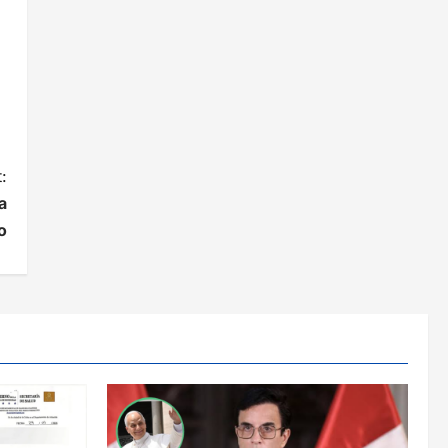
:
a
o