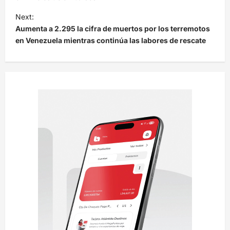
e
Next:
Aumenta a 2.295 la cifra de muertos por los terremotos
g
en Venezuela mientras continúa las labores de rescate
a
c
i
ó
n
d
e
e
n
t
r
a