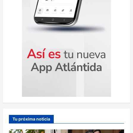
d
a
s
Tu próxima noticia