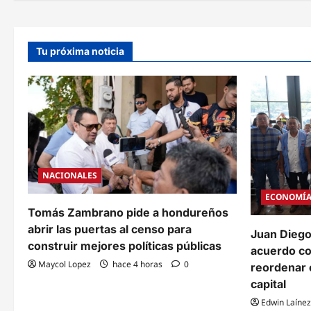
g
a
Tu próxima noticia
c
i
ó
n
d
NACIONALES
e
ECONOMÍ
e
Tomás Zambrano pide a hondureños
abrir las puertas al censo para
Juan Diego
n
construir mejores políticas públicas
acuerdo c
t
Maycol Lopez
hace 4 horas
0
reordenar e
capital
r
Edwin Laínez